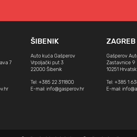
ŠIBENIK
ZAGREB
Auto kuća Gašperov
Gašperov Aut
lava 7
Vrpoljački put 3
Zastavnice 9
22000 Šibenik
10251 Hrvatsk
Tel:
+385 22 311800
Tel:
+385 1 6
v.hr
E-mail:
info@gasperov.hr
E-mail:
info@a