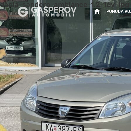
dacia-sandero-ambiance-1.2-16v-lpg
PONUDA VO