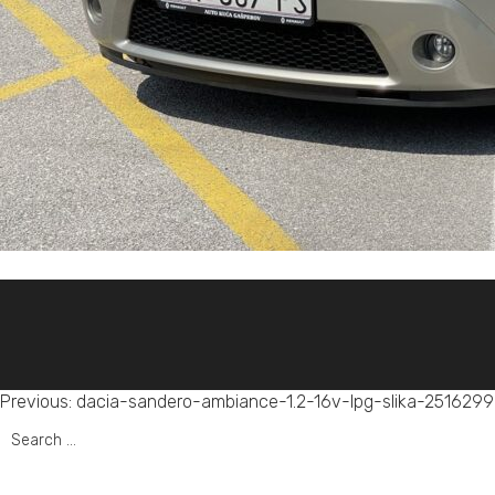
Post
Previous:
dacia-sandero-ambiance-1.2-16v-lpg-slika-251629
Search
navigation
for: