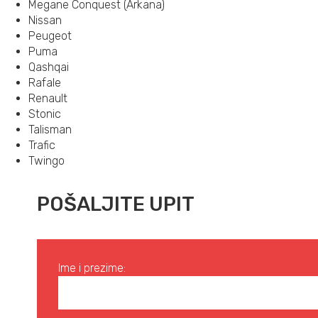
Megane Conquest (Arkana)
Nissan
Peugeot
Puma
Qashqai
Rafale
Renault
Stonic
Talisman
Trafic
Twingo
POŠALJITE UPIT
Ime i prezime: