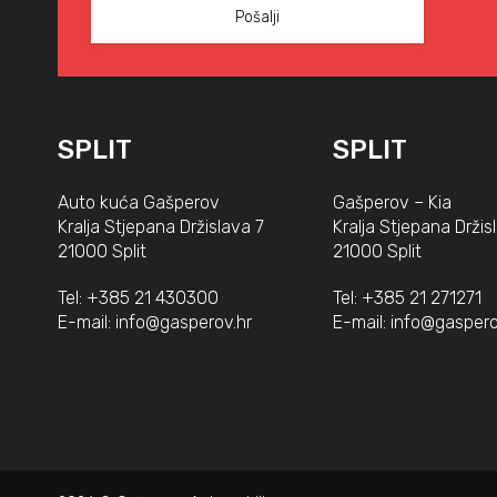
SPLIT
SPLIT
Auto kuća Gašperov
Gašperov – Kia
Kralja Stjepana Držislava 7
Kralja Stjepana Držis
21000 Split
21000 Split
Tel:
+385 21 430300
Tel:
+385 21 271271
E-mail:
info@gasperov.hr
E-mail:
info@gaspero