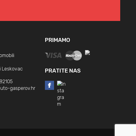
PRIMAMO
omobili
i Leskovac
PRATITE NAS
382105
uto-gasperov.hr