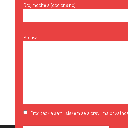
Broj mobitela (opcionalno):
Poruka:
Pročitao/la sam i slažem se s
pravilima privatnos