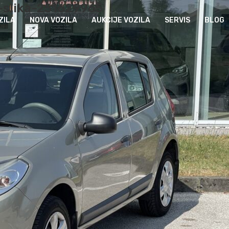
-slika-251629965
ZILA
NOVA VOZILA
AUKCIJE VOZILA
SERVIS
BLOG