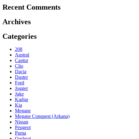
Recent Comments
Archives
Categories
208
Austral
Captur
Clio
Dacia
Duster
Ford
Jogger
Juke
Kadjar
Kia
Megane
Megane Conquest (Arkana)
Nissan
Peugeot
Puma
Qashqai