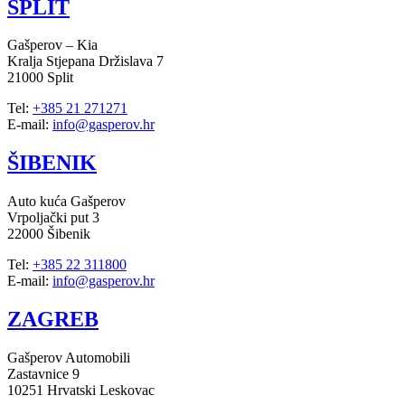
SPLIT
Gašperov – Kia
Kralja Stjepana Držislava 7
21000 Split
Tel:
+385 21 271271
E-mail:
info@gasperov.hr
ŠIBENIK
Auto kuća Gašperov
Vrpoljački put 3
22000 Šibenik
Tel:
+385 22 311800
E-mail:
info@gasperov.hr
ZAGREB
Gašperov Automobili
Zastavnice 9
10251 Hrvatski Leskovac