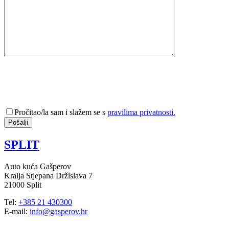
Pročitao/la sam i slažem se s
pravilima privatnosti.
SPLIT
Auto kuća Gašperov
Kralja Stjepana Držislava 7
21000 Split
Tel:
+385 21 430300
E-mail:
info@gasperov.hr