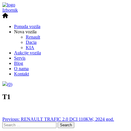
Izbornik
Ponuda vozila
Nova vozila
Renault
Dacia
KIA
Aukcije vozila
Servis
Blog
O nama
Kontakt
(
0
)
T1
Post
Previous:
RENAULT TRAFIC 2.0 DCI 110KW, 2024 god.
Search
navigation
for: