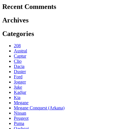
Recent Comments
Archives
Categories
208
Austral
Captur
Clio
Dacia
Duster
Ford
Jogger
Juke
Kadjar
Kia
Megane
Megane Conquest (Arkana)
Nissan
Peugeot
Puma
Qashqai