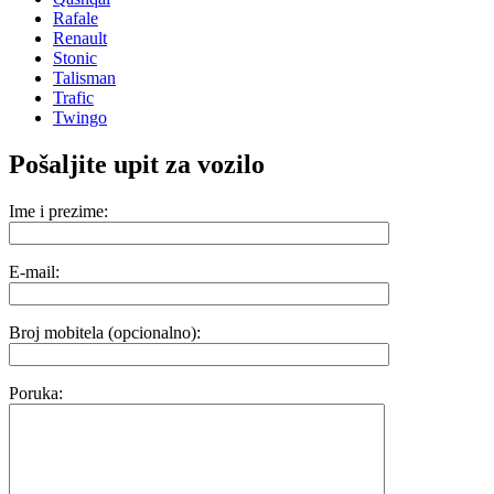
Rafale
Renault
Stonic
Talisman
Trafic
Twingo
Pošaljite upit za vozilo
Ime i prezime:
E-mail:
Broj mobitela (opcionalno):
Poruka: