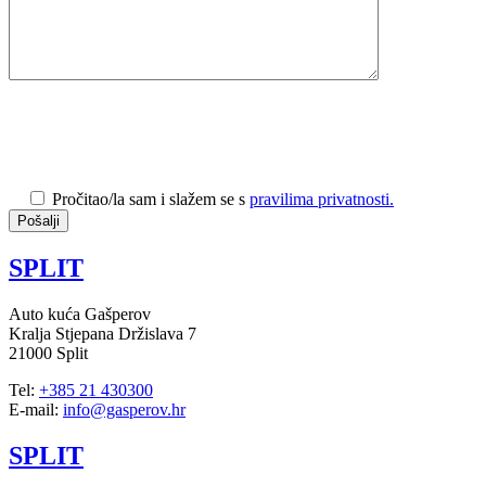
Pročitao/la sam i slažem se s
pravilima privatnosti.
SPLIT
Auto kuća Gašperov
Kralja Stjepana Držislava 7
21000 Split
Tel:
+385 21 430300
E-mail:
info@gasperov.hr
SPLIT