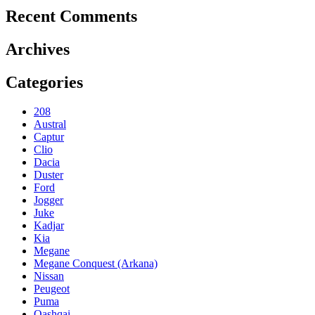
Recent Comments
Archives
Categories
208
Austral
Captur
Clio
Dacia
Duster
Ford
Jogger
Juke
Kadjar
Kia
Megane
Megane Conquest (Arkana)
Nissan
Peugeot
Puma
Qashqai