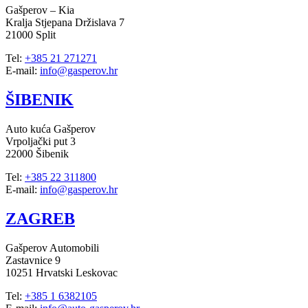
Gašperov – Kia
Kralja Stjepana Držislava 7
21000 Split
Tel:
+385 21 271271
E-mail:
info@gasperov.hr
ŠIBENIK
Auto kuća Gašperov
Vrpoljački put 3
22000 Šibenik
Tel:
+385 22 311800
E-mail:
info@gasperov.hr
ZAGREB
Gašperov Automobili
Zastavnice 9
10251 Hrvatski Leskovac
Tel:
+385 1 6382105