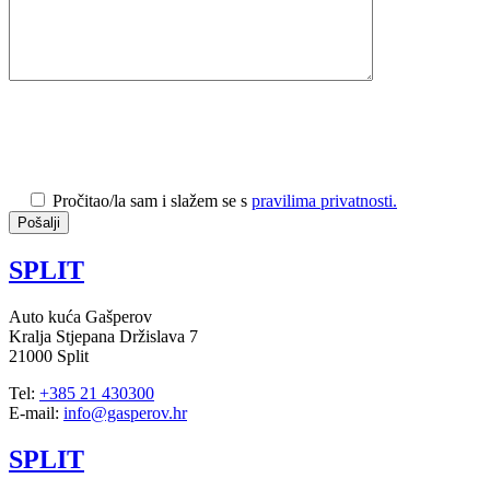
Pročitao/la sam i slažem se s
pravilima privatnosti.
SPLIT
Auto kuća Gašperov
Kralja Stjepana Držislava 7
21000 Split
Tel:
+385 21 430300
E-mail:
info@gasperov.hr
SPLIT