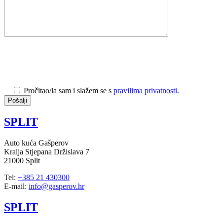
Pročitao/la sam i slažem se s
pravilima privatnosti.
SPLIT
Auto kuća Gašperov
Kralja Stjepana Držislava 7
21000 Split
Tel:
+385 21 430300
E-mail:
info@gasperov.hr
SPLIT