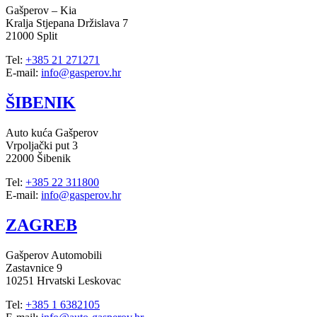
Gašperov – Kia
Kralja Stjepana Držislava 7
21000 Split
Tel:
+385 21 271271
E-mail:
info@gasperov.hr
ŠIBENIK
Auto kuća Gašperov
Vrpoljački put 3
22000 Šibenik
Tel:
+385 22 311800
E-mail:
info@gasperov.hr
ZAGREB
Gašperov Automobili
Zastavnice 9
10251 Hrvatski Leskovac
Tel:
+385 1 6382105