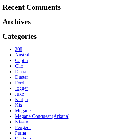
Recent Comments
Archives
Categories
208
Austral
Captur
Clio
Dacia
Duster
Ford
Jogger
Juke
Kadjar
Kia
Megane
Megane Conquest (Arkana)
Nissan
Peugeot
Puma
Qashqai