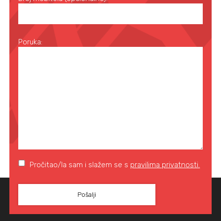
Poruka:
Pročitao/la sam i slažem se s
pravilima privatnosti.