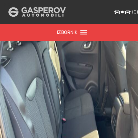
IMG_2386
(
0
IZBORNIK