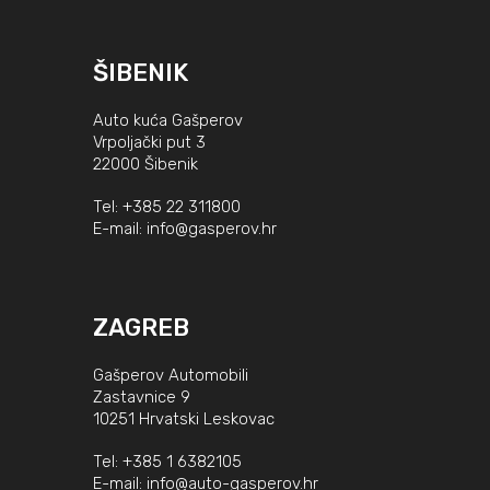
ŠIBENIK
Auto kuća Gašperov
Vrpoljački put 3
22000 Šibenik
Tel:
+385 22 311800
E-mail:
info@gasperov.hr
ZAGREB
Gašperov Automobili
Zastavnice 9
10251 Hrvatski Leskovac
Tel:
+385 1 6382105
E-mail:
info@auto-gasperov.hr