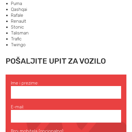
Puma
Qashqai
Rafale
Renault
Stonic
Talisman
Trafic
Twingo
POŠALJITE UPIT ZA VOZILO
Ime i prezime:
E-mail:
Broj mobitela (opcionalno):