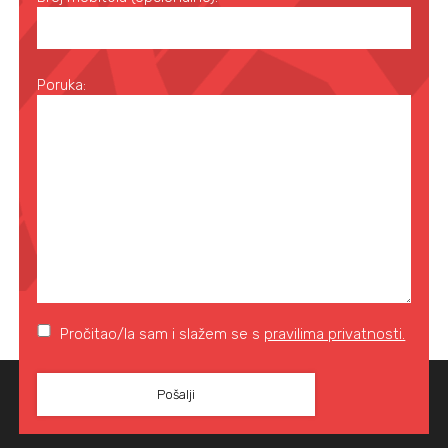
Poruka:
Pročitao/la sam i slažem se s
pravilima privatnosti.