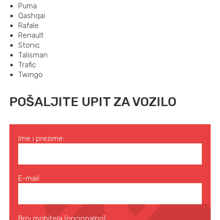
Puma
Qashqai
Rafale
Renault
Stonic
Talisman
Trafic
Twingo
POŠALJITE UPIT ZA VOZILO
Ime i prezime:
E-mail:
Broj mobitela (opcionalno):