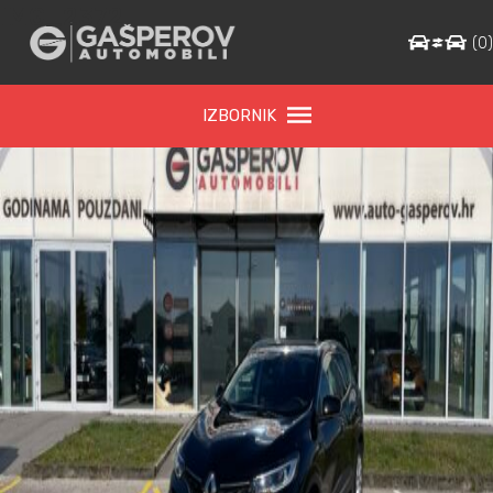
IMG_2372
(
0
IZBORNIK