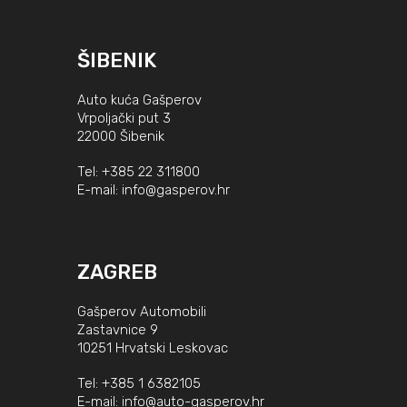
ŠIBENIK
Auto kuća Gašperov
Vrpoljački put 3
22000 Šibenik
Tel:
+385 22 311800
E-mail:
info@gasperov.hr
ZAGREB
Gašperov Automobili
Zastavnice 9
10251 Hrvatski Leskovac
Tel:
+385 1 6382105
E-mail:
info@auto-gasperov.hr