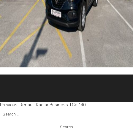
Post
Previous:
Renault Kadjar Business TCe 140
Search
navigation
for: