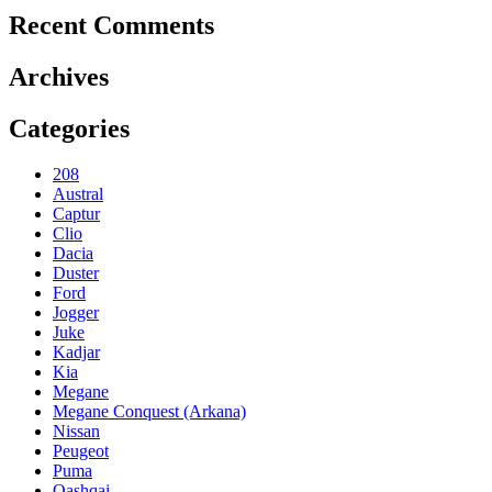
Recent Comments
Archives
Categories
208
Austral
Captur
Clio
Dacia
Duster
Ford
Jogger
Juke
Kadjar
Kia
Megane
Megane Conquest (Arkana)
Nissan
Peugeot
Puma
Qashqai