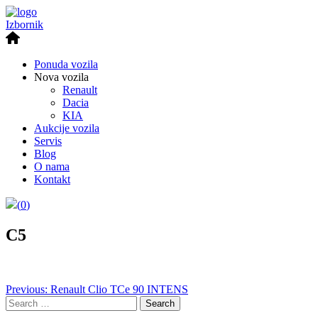
Izbornik
Ponuda vozila
Nova vozila
Renault
Dacia
KIA
Aukcije vozila
Servis
Blog
O nama
Kontakt
(
0
)
C5
Post
Previous:
Renault Clio TCe 90 INTENS
Search
navigation
for: