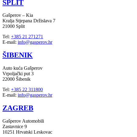
SPLIT
Gašperov – Kia
Kralja Stjepana Držislava 7
21000 Split
Tel:
+385 21 271271
E-mail:
info@gasperov.hr
ŠIBENIK
Auto kuća Gašperov
Vrpoljački put 3
22000 Šibenik
Tel:
+385 22 311800
E-mail:
info@gasperov.hr
ZAGREB
Gašperov Automobili
Zastavnice 9
10251 Hrvatski Leskovac