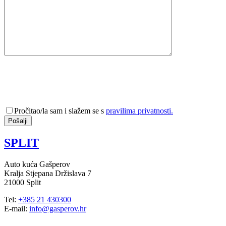
Pročitao/la sam i slažem se s
pravilima privatnosti.
SPLIT
Auto kuća Gašperov
Kralja Stjepana Držislava 7
21000 Split
Tel:
+385 21 430300
E-mail:
info@gasperov.hr