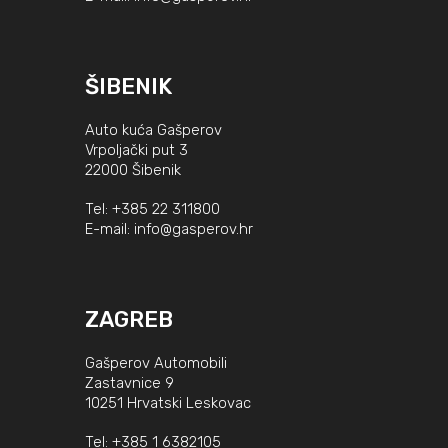
ŠIBENIK
Auto kuća Gašperov
Vrpoljački put 3
22000 Šibenik
Tel:
+385 22 311800
E-mail:
info@gasperov.hr
ZAGREB
Gašperov Automobili
Zastavnice 9
10251 Hrvatski Leskovac
Tel:
+385 1 6382105