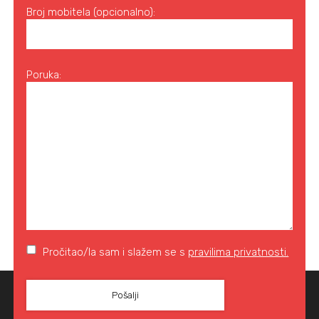
Broj mobitela (opcionalno):
Poruka:
Pročitao/la sam i slažem se s
pravilima privatnosti.