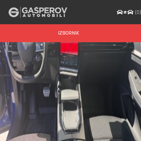
A10
(
0
IZBORNIK