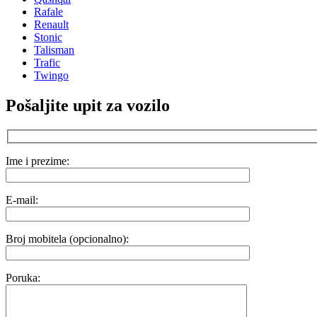
Rafale
Renault
Stonic
Talisman
Trafic
Twingo
Pošaljite upit za vozilo
Ime i prezime:
E-mail:
Broj mobitela (opcionalno):
Poruka: