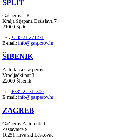
SPLIT
Gašperov – Kia
Kralja Stjepana Držislava 7
21000 Split
Tel:
+385 21 271271
E-mail:
info@gasperov.hr
ŠIBENIK
Auto kuća Gašperov
Vrpoljački put 3
22000 Šibenik
Tel:
+385 22 311800
E-mail:
info@gasperov.hr
ZAGREB
Gašperov Automobili
Zastavnice 9
10251 Hrvatski Leskovac