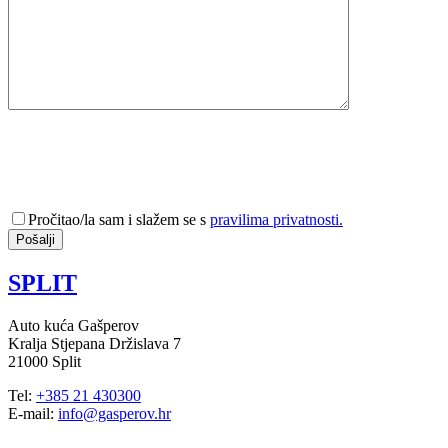
Pročitao/la sam i slažem se s
pravilima privatnosti.
SPLIT
Auto kuća Gašperov
Kralja Stjepana Držislava 7
21000 Split
Tel:
+385 21 430300
E-mail:
info@gasperov.hr