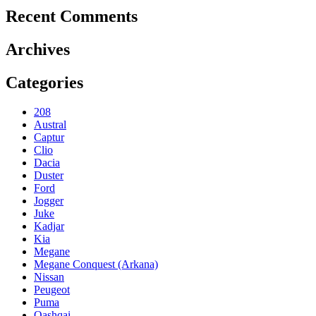
Recent Comments
Archives
Categories
208
Austral
Captur
Clio
Dacia
Duster
Ford
Jogger
Juke
Kadjar
Kia
Megane
Megane Conquest (Arkana)
Nissan
Peugeot
Puma
Qashqai