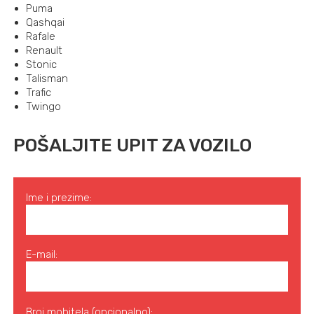
Puma
Qashqai
Rafale
Renault
Stonic
Talisman
Trafic
Twingo
POŠALJITE UPIT ZA VOZILO
Ime i prezime:
E-mail:
Broj mobitela (opcionalno):