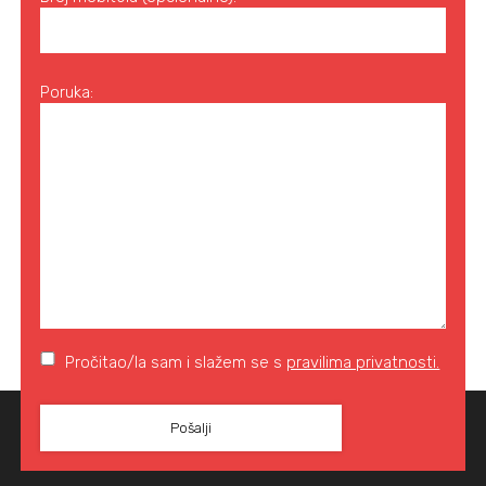
Poruka:
Pročitao/la sam i slažem se s
pravilima privatnosti.