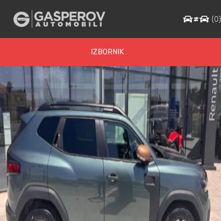
D3
(
0
IZBORNIK