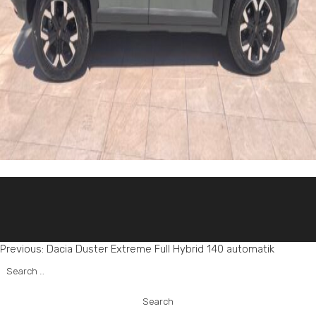
Post
Previous:
Dacia Duster Extreme Full Hybrid 140 automatik
Search
navigation
for: