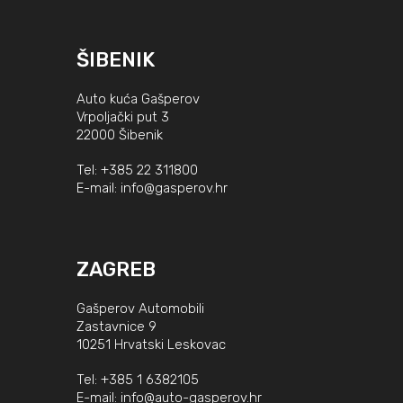
ŠIBENIK
Auto kuća Gašperov
Vrpoljački put 3
22000 Šibenik
Tel:
+385 22 311800
E-mail:
info@gasperov.hr
ZAGREB
Gašperov Automobili
Zastavnice 9
10251 Hrvatski Leskovac
Tel:
+385 1 6382105
E-mail:
info@auto-gasperov.hr