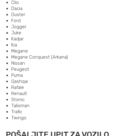
Clio
Dacia
Duster
Ford
Jogger
Juke
Kadjar
Kia
Megane
Megane Conquest (Arkana)
Nissan
Peugeot
Puma
Qashqai
Rafale
Renault
Stonic
Talisman
Trafic
Twingo
POŠALJITE UPIT ZA VOZILO