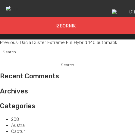
D2
(
0
IZBORNIK
Post
Previous:
Dacia Duster Extreme Full Hybrid 140 automatik
Search
navigation
for:
Recent Comments
Archives
Categories
208
Austral
Captur