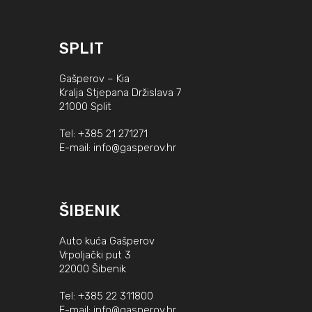
SPLIT
Gašperov – Kia
Kralja Stjepana Držislava 7
21000 Split
Tel:
+385 21 271271
E-mail:
info@gasperov.hr
ŠIBENIK
Auto kuća Gašperov
Vrpoljački put 3
22000 Šibenik
Tel:
+385 22 311800
E-mail:
info@gasperov.hr