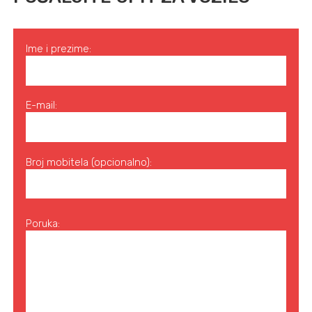
Ime i prezime:
E-mail:
Broj mobitela (opcionalno):
Poruka: