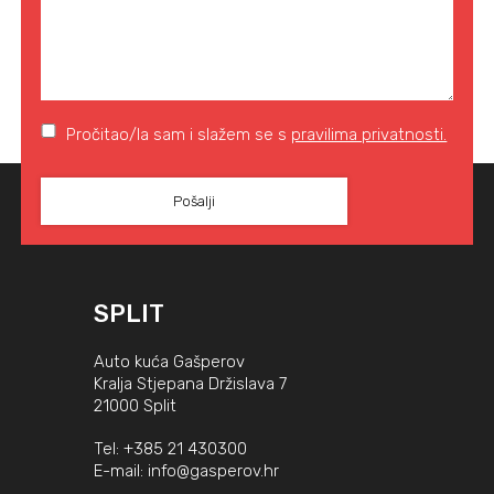
Pročitao/la sam i slažem se s
pravilima privatnosti.
SPLIT
Auto kuća Gašperov
Kralja Stjepana Držislava 7
21000 Split
Tel:
+385 21 430300
E-mail:
info@gasperov.hr