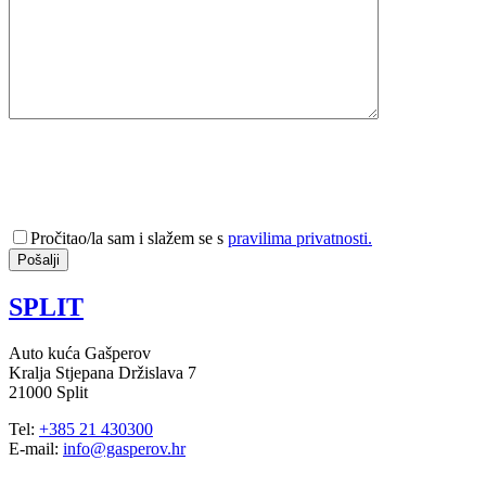
Pročitao/la sam i slažem se s
pravilima privatnosti.
SPLIT
Auto kuća Gašperov
Kralja Stjepana Držislava 7
21000 Split
Tel:
+385 21 430300
E-mail:
info@gasperov.hr