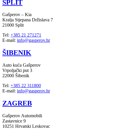
SPLIT
Gašperov – Kia
Kralja Stjepana Držislava 7
21000 Split
Tel:
+385 21 271271
E-mail:
info@gasperov.hr
ŠIBENIK
Auto kuća Gašperov
Vrpoljački put 3
22000 Šibenik
Tel:
+385 22 311800
E-mail:
info@gasperov.hr
ZAGREB
Gašperov Automobili
Zastavnice 9
10251 Hrvatski Leskovac