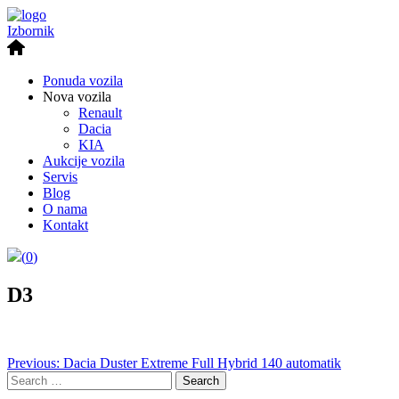
Izbornik
Ponuda vozila
Nova vozila
Renault
Dacia
KIA
Aukcije vozila
Servis
Blog
O nama
Kontakt
(
0
)
D3
Post
Previous:
Dacia Duster Extreme Full Hybrid 140 automatik
Search
navigation
for: