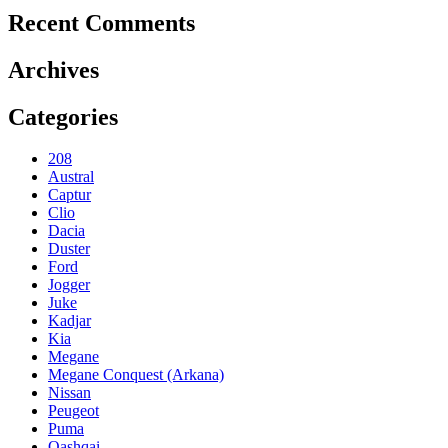
Recent Comments
Archives
Categories
208
Austral
Captur
Clio
Dacia
Duster
Ford
Jogger
Juke
Kadjar
Kia
Megane
Megane Conquest (Arkana)
Nissan
Peugeot
Puma
Qashqai