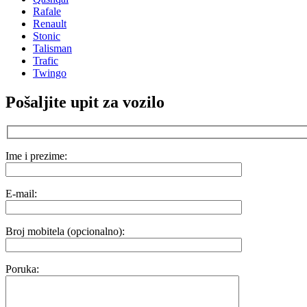
Rafale
Renault
Stonic
Talisman
Trafic
Twingo
Pošaljite upit za vozilo
Ime i prezime:
E-mail:
Broj mobitela (opcionalno):
Poruka: