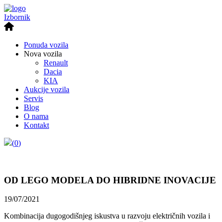
Izbornik
Ponuda vozila
Nova vozila
Renault
Dacia
KIA
Aukcije vozila
Servis
Blog
O nama
Kontakt
(
0
)
OD LEGO MODELA DO HIBRIDNE INOVACIJE
19/07/2021
Kombinacija dugogodišnjeg iskustva u razvoju električnih vozila i