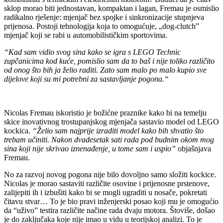
sklop morao biti jednostavan, kompaktan i lagan, Fremau je osmislio
radikalno rješenje: mjenjač bez spojke i sinkronizacije stupnjeva
prijenosa. Postoji tehnologija koja to omogućuje, „dog-clutch”
mjenjač koji se rabi u automobilističkim sportovima.
“Kad sam vidio svog sina kako se igra s LEGO Technic
zupčanicima kod kuće, pomislio sam da to baš i nije toliko različito
od onog što bih ja želio raditi. Zato sam malo po malo kupio sve
dijelove koji su mi potrebni za sastavljanje pogona.“
Nicolas Fremau iskoristio je božićne praznike kako bi na temelju
skice inovativnog trostupanjskog mjenjača sastavio model od LEGO
kockica.
“Želio sam najprije izraditi model kako bih shvatio što
trebam učiniti. Nakon dvadesetak sati rada pod budnim okom mog
sina koji nije skrivao iznenađenje, u tome sam i uspio”
objašnjava
Fremau.
No za razvoj novog pogona nije bilo dovoljno samo složiti kockice.
Nicolas je morao sastaviti različite osovine i prijenosne prstenove,
zalijepiti ih i izbušiti kako bi se mogli ugraditi u nosače, pokretati
čitavu stvar… To je bio pravi inženjerski posao koji mu je omogućio
da “uživo” testira različite načine rada dvaju motora. Štoviše, došao
je do zaključaka koje nije imao u vidu u teorijskoj analizi. To je