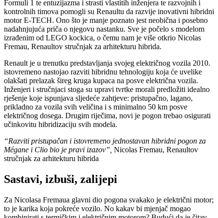
Formuli 1 te entuzijazma i strasti vlastitih inženjera te razvojnih i
kontrolnih timova pomogli su Renaultu da razvije inovativni hibridni
motor E-TECH. Ono što je manje poznato jest neobična i posebno
nadahnjujuća priča o njegovu nastanku. Sve je počelo s modelom
izrađenim od LEGO kockica, o čemu nam je više otkrio Nicolas
Fremau, Renaultov stručnjak za arhitekturu hibrida.
Renault je u trenutku predstavljanja svojeg električnog vozila 2010.
istovremeno nastojao razviti hibridnu tehnologiju koja će uvelike
olakšati prelazak šireg kruga kupaca na posve električna vozila.
Inženjeri i stručnjaci stoga su upravi tvrtke morali predložiti idealno
rješenje koje ispunjava sljedeće zahtjeve: pristupačno, lagano,
prikladno za vozila svih veličina i s minimalno 50 km posve
električnog dosega. Drugim riječima, novi je pogon trebao osigurati
učinkovitu hibridizaciju svih modela.
“Razviti pristupačan i istovremeno jednostavan hibridni pogon za
Mégane i Clio bio je pravi izazov”,
Nicolas Fremau, Renaultov
stručnjak za arhitekturu hibrida
Sastavi, izbuši, zalijepi
Za Nicolasa Fremaua glavni dio pogona svakako je električni motor;
to je karika koja pokreće vozilo. No kakav bi mjenjač mogao
kombinirati s termičkim i električnim motorom? Budući da je čitav