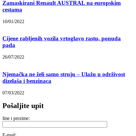
Zamaskirani Renault AUSTRAL na europskim
cestama
10/01/2022
Cijene rabljenih vozila vrtoglavo rastu, ponuda
pada
26/07/2022
Njemačka ne želi samo struju – Ulažu u održivost
dizelaša i benzinaca
07/03/2022
Pošaljite upit
Ime i prezime:
E-mail: