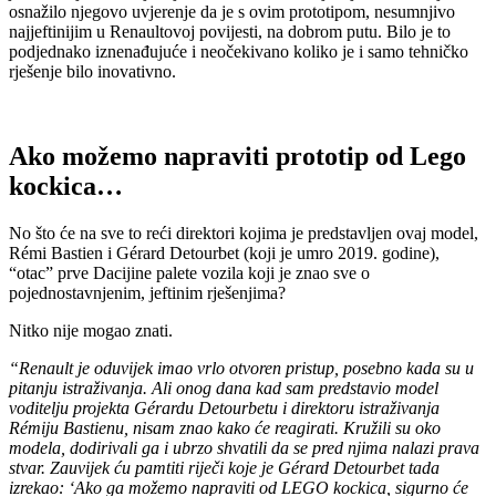
osnažilo njegovo uvjerenje da je s ovim prototipom, nesumnjivo
najjeftinijim u Renaultovoj povijesti, na dobrom putu. Bilo je to
podjednako iznenađujuće i neočekivano koliko je i samo tehničko
rješenje bilo inovativno.
Ako možemo napraviti prototip od Lego
kockica…
No što će na sve to reći direktori kojima je predstavljen ovaj model,
Rémi Bastien i Gérard Detourbet (koji je umro 2019. godine),
“otac” prve Dacijine palete vozila koji je znao sve o
pojednostavnjenim, jeftinim rješenjima?
Nitko nije mogao znati.
“Renault je oduvijek imao vrlo otvoren pristup, posebno kada su u
pitanju istraživanja. Ali onog dana kad sam predstavio model
voditelju projekta Gérardu Detourbetu i direktoru istraživanja
Rémiju Bastienu, nisam znao kako će reagirati. Kružili su oko
modela, dodirivali ga i ubrzo shvatili da se pred njima nalazi prava
stvar. Zauvijek ću pamtiti riječi koje je Gérard Detourbet tada
izrekao: ‘Ako ga možemo napraviti od LEGO kockica, sigurno će