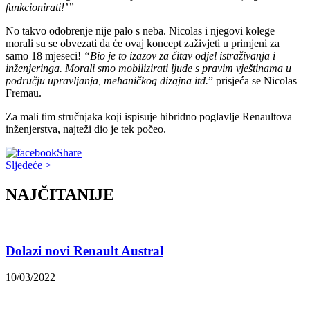
funkcionirati!’”
No takvo odobrenje nije palo s neba. Nicolas i njegovi kolege
morali su se obvezati da će ovaj koncept zaživjeti u primjeni za
samo 18 mjeseci!
“Bio je to izazov za čitav odjel istraživanja i
inženjeringa. Morali smo mobilizirati ljude s pravim vještinama u
području upravljanja, mehaničkog dizajna itd.
” prisjeća se Nicolas
Fremau.
Za mali tim stručnjaka koji ispisuje hibridno poglavlje Renaultova
inženjerstva, najteži dio je tek počeo.
Share
Sljedeće >
NAJČITANIJE
Dolazi novi Renault Austral
10/03/2022