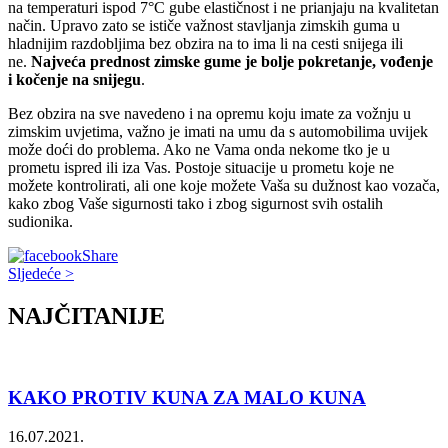
na temperaturi ispod 7°C gube elastičnost i ne prianjaju na kvalitetan
način. Upravo zato se ističe važnost stavljanja zimskih guma u
hladnijim razdobljima bez obzira na to ima li na cesti snijega ili
ne.
Najveća prednost zimske gume je bolje pokretanje, vođenje
i kočenje na snijegu
.
Bez obzira na sve navedeno i na opremu koju imate za vožnju u
zimskim uvjetima, važno je imati na umu da s automobilima uvijek
može doći do problema. Ako ne Vama onda nekome tko je u
prometu ispred ili iza Vas. Postoje situacije u prometu koje ne
možete kontrolirati, ali one koje možete Vaša su dužnost kao vozača,
kako zbog Vaše sigurnosti tako i zbog sigurnost svih ostalih
sudionika.
Share
Sljedeće >
NAJČITANIJE
KAKO PROTIV KUNA ZA MALO KUNA
16.07.2021.