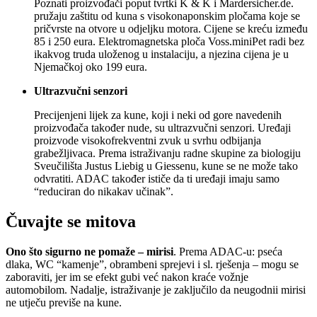
Poznati proizvođači poput tvrtki K & K i Mardersicher.de.
pružaju zaštitu od kuna s visokonaponskim pločama koje se
pričvrste na otvore u odjeljku motora. Cijene se kreću između
85 i 250 eura. Elektromagnetska ploča Voss.miniPet radi bez
ikakvog truda uloženog u instalaciju, a njezina cijena je u
Njemačkoj oko 199 eura.
Ultrazvučni senzori
Precijenjeni lijek za kune, koji i neki od gore navedenih
proizvođača također nude, su ultrazvučni senzori. Uređaji
proizvode visokofrekventni zvuk u svrhu odbijanja
grabežljivaca. Prema istraživanju radne skupine za biologiju
Sveučilišta Justus Liebig u Giessenu, kune se ne može tako
odvratiti. ADAC također ističe da ti uređaji imaju samo
“reduciran do nikakav učinak”.
Čuvajte se mitova
Ono što sigurno ne pomaže – mirisi
. Prema ADAC-u: pseća
dlaka, WC “kamenje”, obrambeni sprejevi i sl. rješenja – mogu se
zaboraviti, jer im se efekt gubi već nakon kraće vožnje
automobilom. Nadalje, istraživanje je zaključilo da neugodnii mirisi
ne utječu previše na kune.