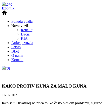
Izbornik
Ponuda vozila
Nova vozila
Renault
Dacia
KIA
Aukcije vozila
Servis
Blog
O nama
Kontakt
(
0
)
KAKO PROTIV KUNA ZA MALO KUNA
16.07.2021.
Iako se u Hrvatskoj ne priča toliko često o ovom problemu, sigurno