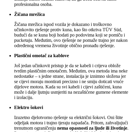
profesionalna osoba.
Žičana mrežica
Žičana mrežica ispod vozila je dokazano i troškovno
učinkovito rješenje protiv kuna, kao što otkriva TÜV Süd,
budući da se kuna boji hodati po podovima koji se pomiču i
pucketaju. Međutim, ovo rješenje ne pomaže trajno jer nakon
određenog vremena životinje obično pronađu rješenje.
Plastični omotač za kablove
Još jedan učinkovit pristup je da se kabeli i crijeva oblože
tvrdim plastičnim omotačem. Međutim, ova metoda ima neke
nedostatke – s jedne strane, instalacija je iznimno složena jer
se cijevi moraju montirati precizno i ne smiju doticati vruće
dijelove motora. Kada su svi kabeli i cijevi zaštićeni, kuna
može i dalje ljutnju usmjeriti na nezaštićene gumene elemente
i izolaciju.
Elektro šokovi
Izuzetno djelotvorno rješenje su električni šokovi. Oni štite
odjeljak motora i trajno tjeraju napadača. Pritom, zahvaljujući
trenutnom ograničenju
nema opasnosti za ljude ili životinje
.