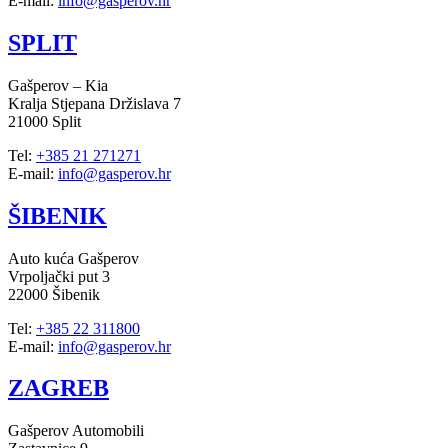
E-mail:
info@gasperov.hr
SPLIT
Gašperov – Kia
Kralja Stjepana Držislava 7
21000 Split
Tel:
+385 21 271271
E-mail:
info@gasperov.hr
ŠIBENIK
Auto kuća Gašperov
Vrpoljački put 3
22000 Šibenik
Tel:
+385 22 311800
E-mail:
info@gasperov.hr
ZAGREB
Gašperov Automobili