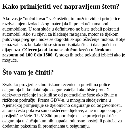
Kako primijetiti već napravljenu štetu?
Ako vas je “noćni lovac” već oštetio, to možete vidjeti primjerice
razdvajanjem izolacijskog materijala ili po tekućinama pod
automobilom. U tom slučaju definitivno ne biste trebali pokretati
automobil. Ako su cijevi za hlađenje rastrgane, motor se tijekom
putovanja pregrije i može se dogoditi skupo oštećenje motora. Bolje
je nazvati službu kako bi se stručno ispitala šteta i dala početna
dijagnoza.
Oštećenja od kuna se obično kreću u širokom
rasponu od 100 € do 1500 €,
stoga ih treba pokušati izbjeći ako je
moguće.
Što vam je činiti?
Svakako provjerite sitno tiskane rečenice u pravilima police
osiguranja ili kontaktirajte osiguravatelja kako biste pronašli
adekvatno rješenje i zaštitili se od potencijalne štete ako živite u
rizičnom području. Prema GDV-u, u mnogim slučajevima u
Njemačkoj primjenjuje se djelomično osiguranje od odgovornosti,
ali ono često pokriva samo oštećene dijelove, a ne mnogo skuplje
posljedične štete. TUV Süd preporučuje da se provjeri pokriće
osiguranja u slučaju kuninih napada, odnosno postoji li potreba za
dodatnim paketima ili promjenama u osiguranju.