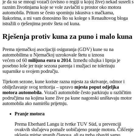
je da su se mnogi vozači (ovisno o regiji u kojoj žive) nekad susreli s
raznim životinjama koje se vole zavlačiti u prostor oko motora
automobila. Pritom se često spominju iskustva s mačkama,
štakorima, a mi vam donosimo što su kolege s Renaultovog bloga
istražili o rješenjima protiv šteta od kuna.
Rješenja protiv kuna za puno i malo kuna
Prema njemačkoj asocijaciji osiguranja (GDV) kune su na
automobilima u Njemačkoj uzrokovale štetu u iznosu
većem od 60
milijuna eura u 2014
. Između ožujka i lipnja je
posebno loše jer traje sezona parenja i mužjaci ne toleriraju
suparnike u svojem području.
Tijekom sezone, kune koriste razna mjesta za skrivanje, odmor i
obilježavanje svog teritorija – upravo
mjesta poput odjeljka
motora automobila
. Vozači automobile često parkiraju u različitim
područjima na kojima kune žive pa kune nagonski uništavaju motor
automobila ako namirišu prijetnju.
Pranje motora
Prema Eberhard Langu iz tvrtke TUV Süd, u prevenciji
ovakvih slučajeva pomaže uobičajeno pranje motora. Čišćenje
uklanja mirise stranih članova, ali ga treba obaviti samo