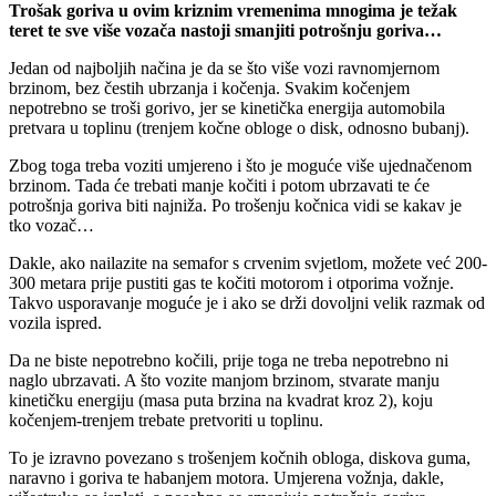
Trošak goriva u ovim kriznim vremenima mnogima je težak
teret te sve više vozača nastoji smanjiti potrošnju goriva…
Jedan od najboljih načina je da se što više vozi ravnomjernom
brzinom, bez čestih ubrzanja i kočenja. Svakim kočenjem
nepotrebno se troši gorivo, jer se kinetička energija automobila
pretvara u toplinu (trenjem kočne obloge o disk, odnosno bubanj).
Zbog toga treba voziti umjereno i što je moguće više ujednačenom
brzinom. Tada će trebati manje kočiti i potom ubrzavati te će
potrošnja goriva biti najniža. Po trošenju kočnica vidi se kakav je
tko vozač…
Dakle, ako nailazite na semafor s crvenim svjetlom, možete već 200-
300 metara prije pustiti gas te kočiti motorom i otporima vožnje.
Takvo usporavanje moguće je i ako se drži dovoljni velik razmak od
vozila ispred.
Da ne biste nepotrebno kočili, prije toga ne treba nepotrebno ni
naglo ubrzavati. A što vozite manjom brzinom, stvarate manju
kinetičku energiju (masa puta brzina na kvadrat kroz 2), koju
kočenjem-trenjem trebate pretvoriti u toplinu.
To je izravno povezano s trošenjem kočnih obloga, diskova guma,
naravno i goriva te habanjem motora. Umjerena vožnja, dakle,