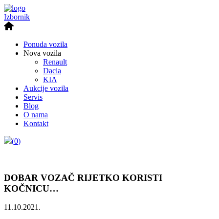
Izbornik
Ponuda vozila
Nova vozila
Renault
Dacia
KIA
Aukcije vozila
Servis
Blog
O nama
Kontakt
(
0
)
DOBAR VOZAČ RIJETKO KORISTI
KOČNICU…
11.10.2021.