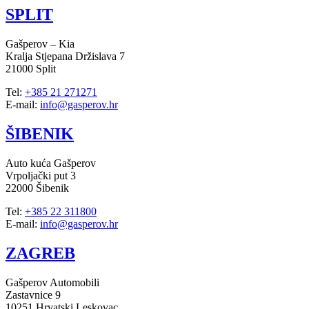
SPLIT
Gašperov – Kia
Kralja Stjepana Držislava 7
21000 Split
Tel:
+385 21 271271
E-mail:
info@gasperov.hr
ŠIBENIK
Auto kuća Gašperov
Vrpoljački put 3
22000 Šibenik
Tel:
+385 22 311800
E-mail:
info@gasperov.hr
ZAGREB
Gašperov Automobili
Zastavnice 9
10251 Hrvatski Leskovac