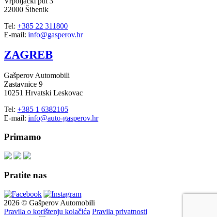
Vrpoljački put 3
22000 Šibenik
Tel:
+385 22 311800
E-mail:
info@gasperov.hr
ZAGREB
Gašperov Automobili
Zastavnice 9
10251 Hrvatski Leskovac
Tel:
+385 1 6382105
E-mail:
info@auto-gasperov.hr
Primamo
Pratite nas
2026 © Gašperov Automobili
Pravila o korištenju kolačića
Pravila privatnosti