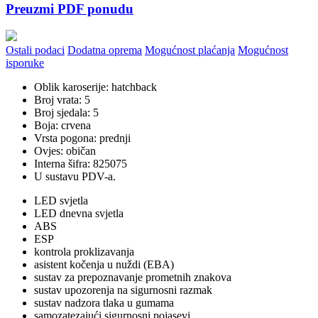
Preuzmi PDF ponudu
Ostali podaci
Dodatna oprema
Mogućnost plaćanja
Mogućnost
isporuke
Oblik karoserije: hatchback
Broj vrata: 5
Broj sjedala: 5
Boja: crvena
Vrsta pogona: prednji
Ovjes: običan
Interna šifra: 825075
U sustavu PDV-a.
LED svjetla
LED dnevna svjetla
ABS
ESP
kontrola proklizavanja
asistent kočenja u nuždi (EBA)
sustav za prepoznavanje prometnih znakova
sustav upozorenja na sigurnosni razmak
sustav nadzora tlaka u gumama
samozatezajući sigurnosni pojasevi