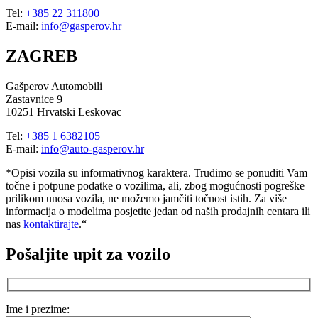
Tel:
+385 22 311800
E-mail:
info@gasperov.hr
ZAGREB
Gašperov Automobili
Zastavnice 9
10251 Hrvatski Leskovac
Tel:
+385 1 6382105
E-mail:
info@auto-gasperov.hr
*Opisi vozila su informativnog karaktera. Trudimo se ponuditi Vam
točne i potpune podatke o vozilima, ali, zbog mogućnosti pogreške
prilikom unosa vozila, ne možemo jamčiti točnost istih. Za više
informacija o modelima posjetite jedan od naših prodajnih centara ili
nas
kontaktirajte
.“
Pošaljite upit za vozilo
Ime i prezime: