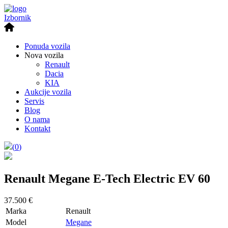
Izbornik
Ponuda vozila
Nova vozila
Renault
Dacia
KIA
Aukcije vozila
Servis
Blog
O nama
Kontakt
(
0
)
Renault Megane E-Tech Electric EV 60
37.500 €
Marka
Renault
Model
Megane