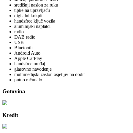
središnji naslon za ruku
tipke na upravljaču
digitalni kokpit
handsfree ključ vozila
aluminijski naplatci
radio
DAB radio
USB
Bluetooth
Android Auto
Apple CarPlay
handsfree uređaj
glasovno navođenje
multimedijski zaslon osjetljiv na dodir
putno računalo
Gotovina
Kredit