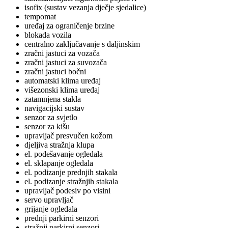
isofix (sustav vezanja dječje sjedalice)
tempomat
uređaj za ograničenje brzine
blokada vozila
centralno zaključavanje s daljinskim
zračni jastuci za vozača
zračni jastuci za suvozača
zračni jastuci bočni
automatski klima uređaj
višezonski klima uređaj
zatamnjena stakla
navigacijski sustav
senzor za svjetlo
senzor za kišu
upravljač presvučen kožom
djeljiva stražnja klupa
el. podešavanje ogledala
el. sklapanje ogledala
el. podizanje prednjih stakala
el. podizanje stražnjih stakala
upravljač podesiv po visini
servo upravljač
grijanje ogledala
prednji parkirni senzori
stražnji parkirni senzori