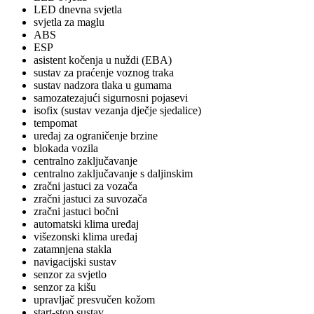
LED dnevna svjetla
svjetla za maglu
ABS
ESP
asistent kočenja u nuždi (EBA)
sustav za praćenje voznog traka
sustav nadzora tlaka u gumama
samozatezajući sigurnosni pojasevi
isofix (sustav vezanja dječje sjedalice)
tempomat
uređaj za ograničenje brzine
blokada vozila
centralno zaključavanje
centralno zaključavanje s daljinskim
zračni jastuci za vozača
zračni jastuci za suvozača
zračni jastuci bočni
automatski klima uređaj
višezonski klima uređaj
zatamnjena stakla
navigacijski sustav
senzor za svjetlo
senzor za kišu
upravljač presvučen kožom
start-stop sustav