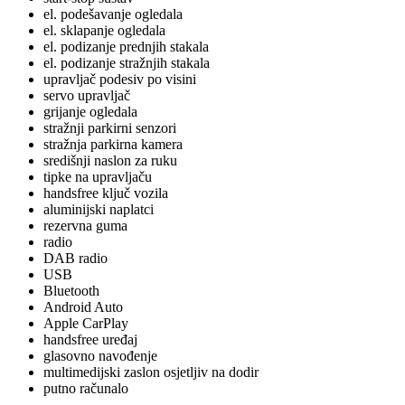
el. podešavanje ogledala
el. sklapanje ogledala
el. podizanje prednjih stakala
el. podizanje stražnjih stakala
upravljač podesiv po visini
servo upravljač
grijanje ogledala
stražnji parkirni senzori
stražnja parkirna kamera
središnji naslon za ruku
tipke na upravljaču
handsfree ključ vozila
aluminijski naplatci
rezervna guma
radio
DAB radio
USB
Bluetooth
Android Auto
Apple CarPlay
handsfree uređaj
glasovno navođenje
multimedijski zaslon osjetljiv na dodir
putno računalo