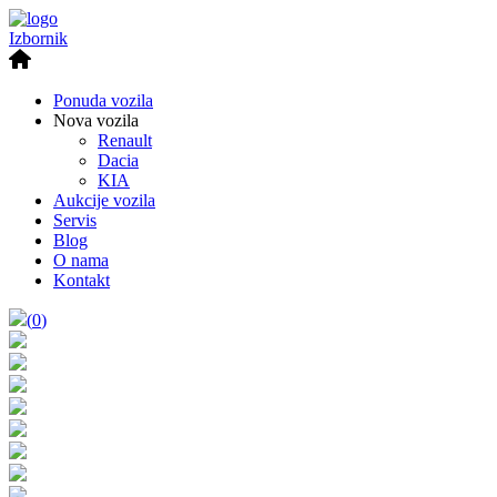
Izbornik
Ponuda vozila
Nova vozila
Renault
Dacia
KIA
Aukcije vozila
Servis
Blog
O nama
Kontakt
(
0
)