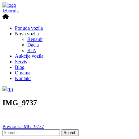
Izbornik
Ponuda vozila
Nova vozila
Renault
Dacia
KIA
Aukcije vozila
Servis
Blog
O nama
Kontakt
(
0
)
IMG_9737
Post
Previous:
IMG_9737
Search
navigation
for: