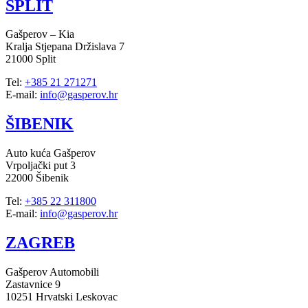
SPLIT
Gašperov – Kia
Kralja Stjepana Držislava 7
21000 Split
Tel:
+385 21 271271
E-mail:
info@gasperov.hr
ŠIBENIK
Auto kuća Gašperov
Vrpoljački put 3
22000 Šibenik
Tel:
+385 22 311800
E-mail:
info@gasperov.hr
ZAGREB
Gašperov Automobili
Zastavnice 9
10251 Hrvatski Leskovac