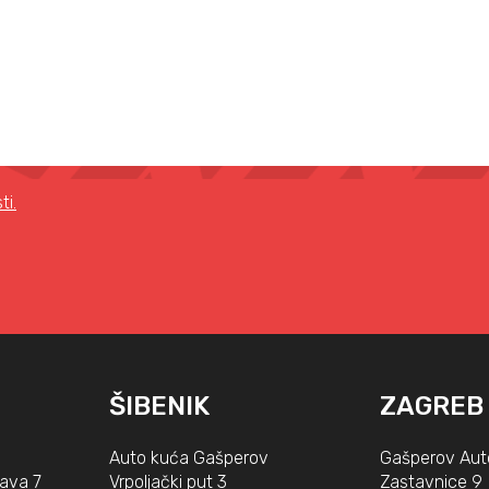
ti.
ŠIBENIK
ZAGREB
Auto kuća Gašperov
Gašperov Aut
lava 7
Vrpoljački put 3
Zastavnice 9