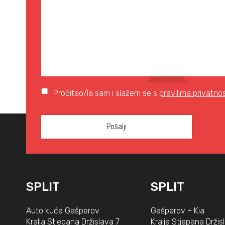
Pročitao/la sam i slažem se s
pravilima privatnos
SPLIT
SPLIT
Auto kuća Gašperov
Gašperov – Kia
Kralja Stjepana Držislava 7
Kralja Stjepana Držis