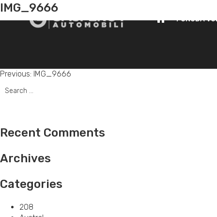
IMG_9666
PONUDA VO
Post
Previous:
IMG_9666
Search
navigation
for:
Recent Comments
Archives
Categories
208