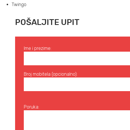
Twingo
POŠALJITE UPIT
Ime i prezime:
Broj mobitela (opcionalno):
Poruka: