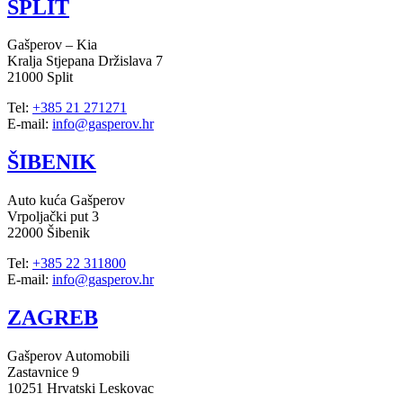
SPLIT
Gašperov – Kia
Kralja Stjepana Držislava 7
21000 Split
Tel:
+385 21 271271
E-mail:
info@gasperov.hr
ŠIBENIK
Auto kuća Gašperov
Vrpoljački put 3
22000 Šibenik
Tel:
+385 22 311800
E-mail:
info@gasperov.hr
ZAGREB
Gašperov Automobili
Zastavnice 9
10251 Hrvatski Leskovac