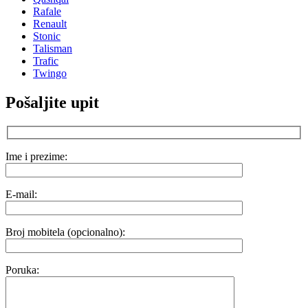
Rafale
Renault
Stonic
Talisman
Trafic
Twingo
Pošaljite upit
Ime i prezime:
E-mail:
Broj mobitela (opcionalno):
Poruka: