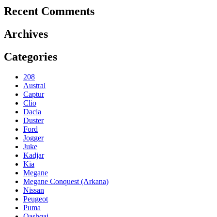
Recent Comments
Archives
Categories
208
Austral
Captur
Clio
Dacia
Duster
Ford
Jogger
Juke
Kadjar
Kia
Megane
Megane Conquest (Arkana)
Nissan
Peugeot
Puma
Qashqai