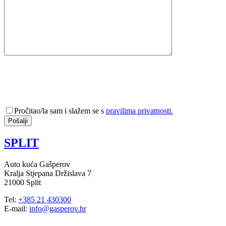
Pročitao/la sam i slažem se s
pravilima privatnosti.
SPLIT
Auto kuća Gašperov
Kralja Stjepana Držislava 7
21000 Split
Tel:
+385 21 430300
E-mail:
info@gasperov.hr