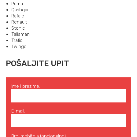
Puma
Qashqai
Rafale
Renault
Stonic
Talisman
Trafic
Twingo
POŠALJITE UPIT
Ime i prezime:
E-mail:
Broj mobitela (opcionalno):