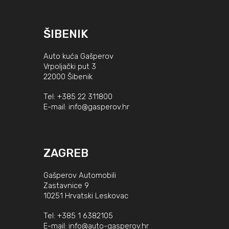
ŠIBENIK
Auto kuća Gašperov
Vrpoljački put 3
22000 Šibenik
Tel:
+385 22 311800
E-mail:
info@gasperov.hr
ZAGREB
Gašperov Automobili
Zastavnice 9
10251 Hrvatski Leskovac
Tel:
+385 1 6382105
E-mail:
info@auto-gasperov.hr