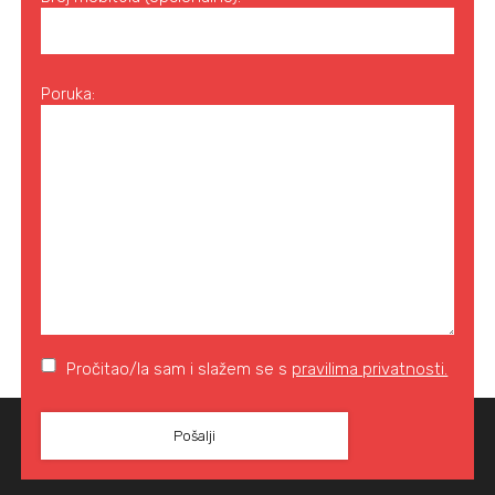
Poruka:
Pročitao/la sam i slažem se s
pravilima privatnosti.