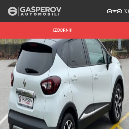
IMG_1550
(
0
IZBORNIK