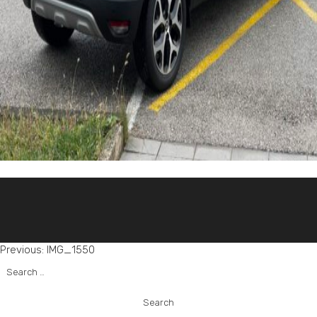
Post
Previous:
IMG_1550
Search
navigation
for: