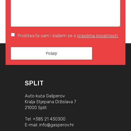
Pročitao/la sam i slažem se s
pravilima privatnosti.
SPLIT
Auto kuća Gašperov
Kralja Stjepana Držislava 7
21000 Split
Tel:
+385 21 430300
E-mail:
info@gasperov.hr