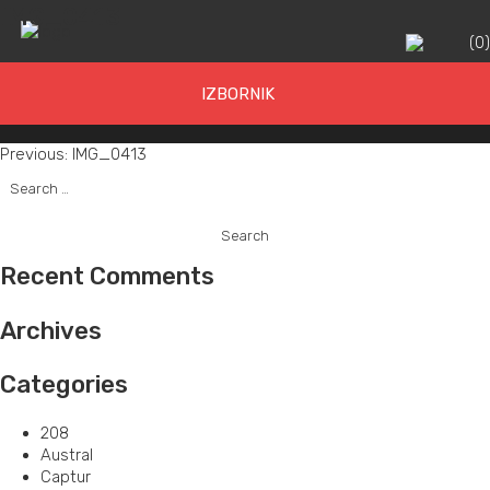
IMG_0413
(
0
IZBORNIK
Post
Previous:
IMG_0413
Search
navigation
for:
Recent Comments
Archives
Categories
208
Austral
Captur