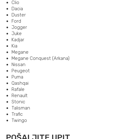
Clio
Dacia
Duster
Ford
Jogger
Juke
Kadjar
Kia
Megane
Megane Conquest (Arkana)
Nissan
Peugeot
Puma
Qashqai
Rafale
Renault
Stonic
Talisman
Trafic
Twingo
POŠALJITE UPIT