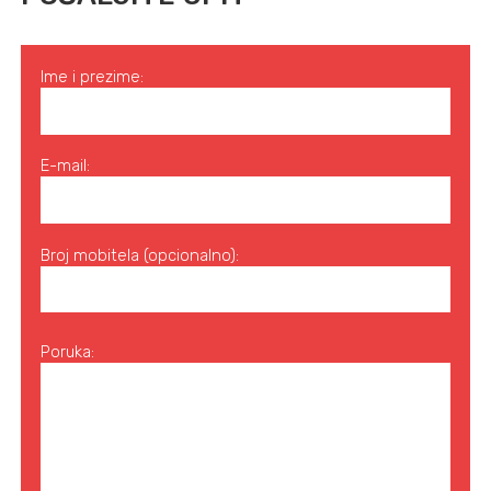
Ime i prezime:
E-mail:
Broj mobitela (opcionalno):
Poruka: