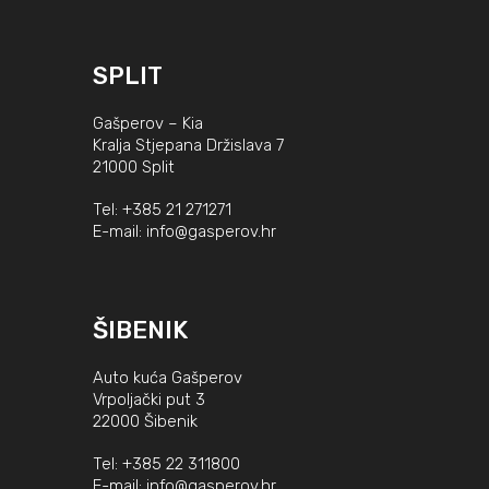
SPLIT
Gašperov – Kia
Kralja Stjepana Držislava 7
21000 Split
Tel:
+385 21 271271
E-mail:
info@gasperov.hr
ŠIBENIK
Auto kuća Gašperov
Vrpoljački put 3
22000 Šibenik
Tel:
+385 22 311800
E-mail:
info@gasperov.hr