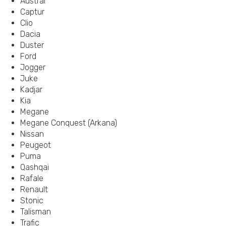
Austral
Captur
Clio
Dacia
Duster
Ford
Jogger
Juke
Kadjar
Kia
Megane
Megane Conquest (Arkana)
Nissan
Peugeot
Puma
Qashqai
Rafale
Renault
Stonic
Talisman
Trafic