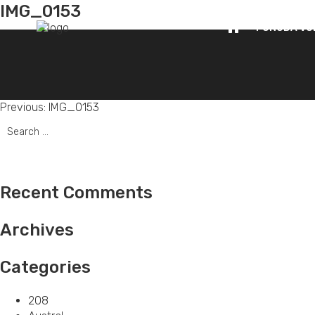
IMG_0153
PONUDA VO
Post
Previous:
IMG_0153
Search
navigation
for:
Recent Comments
Archives
Categories
208