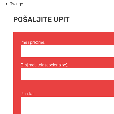
Twingo
POŠALJITE UPIT
Ime i prezime:
Broj mobitela (opcionalno):
Poruka: