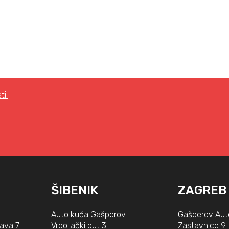
ti.
ŠIBENIK
ZAGREB
Auto kuća Gašperov
Gašperov Aut
lava 7
Vrpoljački put 3
Zastavnice 9