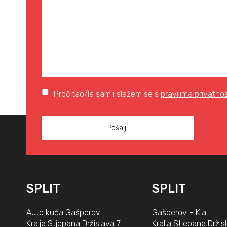
Pročitao/la sam i slažem se s
pravilima privatnos
SPLIT
SPLIT
Auto kuća Gašperov
Gašperov – Kia
Kralja Stjepana Držislava 7
Kralja Stjepana Držis